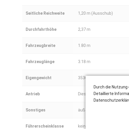
Seitliche Reichweite
1,20 m (Ausschub)
Durchfahrthöhe
2,37 m
Fahrzeugbreite
1.80 m
Fahrzeuglänge
3.18 m
Eigengewicht
3530 kg
Durch die Nutzung 
Detaillierte Inform
Antrieb
Diesel
Datenschutzerklär
Sonstiges
äußerer Wenderadius 4.63 m
Führerscheinklasse
kein Führerschein erforderl