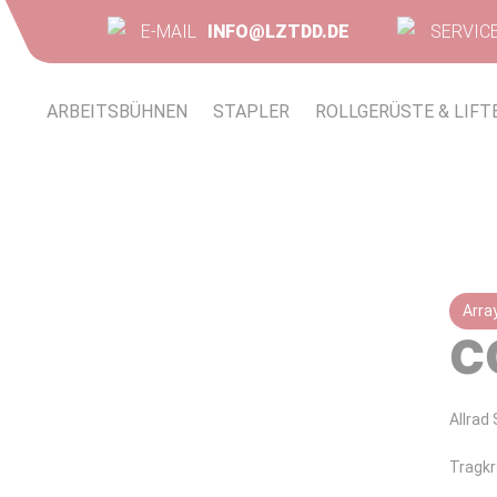
E-MAIL
INFO@LZTDD.DE
SERVIC
ARBEITSBÜHNEN
STAPLER
ROLLGERÜSTE & LIFT
Arra
C
Allrad
Tragkr