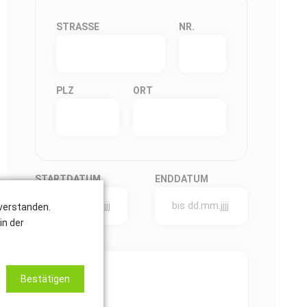
STRASSE
NR.
PLZ
ORT
STARTDATUM
ENDDATUM
nverstanden.
in der
NACHRICHT
*
Bestätigen