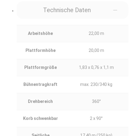
Technische Daten
Arbeitshöhe
22,00 m
Plattformhöhe
20,00 m
Plattformgröße
1,83 x 0,76 x 1,1 m
Bühnentragkraft
max. 230/340 kg
Drehbereich
360°
Korb schwenkbar
2 x 90°
Seitliche
17,40 m (250 kg)