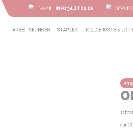
E-MAIL
INFO@LZTDD.DE
SERVIC
ARBEITSBÜHNEN
STAPLER
ROLLGERÜSTE & LIFT
Arra
O
schmal
nur 80