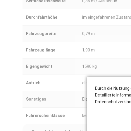
Seitliche Reichweite
0,86 m / Ausschub
Durchfahrthöhe
im eingefahrenen Zustan
Fahrzeugbreite
0,79 m
Fahrzeuglänge
1,90 m
Eigengewicht
1590 kg
Antrieb
elektrisch / Batterie
Durch die Nutzung 
Detaillierte Inform
Sonstiges
Elektrische und manuelle
Datenschutzerklär
Führerscheinklasse
kein Führerschein erforder