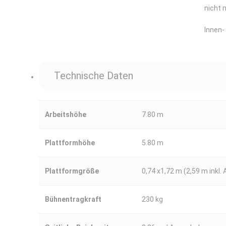
nicht 
Innen-
Technische Daten
Arbeitshöhe
7.80 m
Plattformhöhe
5.80 m
Plattformgröße
0,74 x1,72 m (2,59 m inkl.
Bühnentragkraft
230 kg