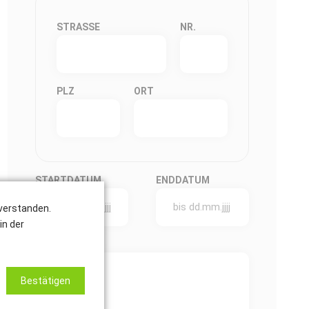
STRASSE
NR.
PLZ
ORT
STARTDATUM
ENDDATUM
nverstanden.
in der
NACHRICHT
*
Bestätigen